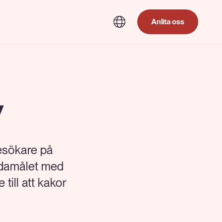
Anlita oss
y
esökare på
ndamålet med
ill att kakor