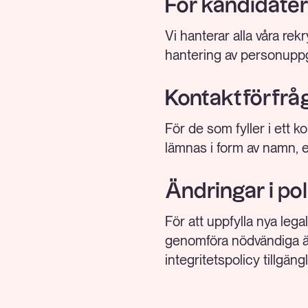
För kandidater
Vi hanterar alla våra re
hantering av personuppg
Kontaktförfrå
För de som fyller i ett
lämnas i form av namn, 
Ändringar i po
För att uppfylla nya lega
genomföra nödvändiga änd
integritetspolicy tillgäng