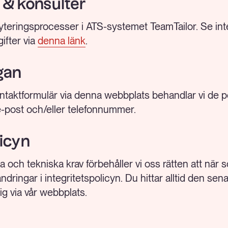
 & konsulter
kryteringsprocesser i ATS-systemet TeamTailor. Se int
ifter via
denna länk
.
gan
 kontaktformulär via denna webbplats behandlar vi de
e-post och/eller telefonnummer.
licyn
la och tekniska krav förbehåller vi oss rätten att när s
ringar i integritetspolicyn. Du hittar alltid den sen
lig via vår webbplats.