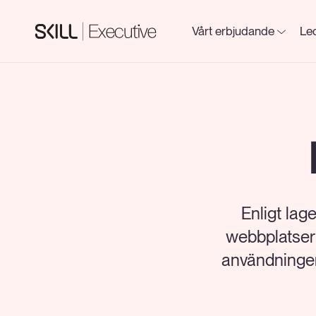
Vårt erbjudande
Led
Enligt la
webbplatser
användningen