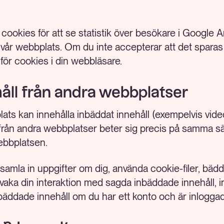
ookies för att se statistik över besökare i Google An
 vår webbplats. Om du inte accepterar att det sparas
 för cookies i din webbläsare.
åll från andra webbplatser
ts kan innehålla inbäddat innehåll (exempelvis videokl
åll från andra webbplatser beter sig precis på samma
ebbplatsen.
mla in uppgifter om dig, använda cookie-filer, bädda
rvaka din interaktion med sagda inbäddade innehåll, i
bäddade innehåll om du har ett konto och är inloggad