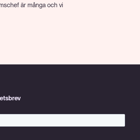
erimschef är många och vi
hetsbrev