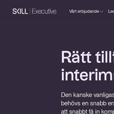
Vårt erbjudande
Led
Rätt til
interi
Den kanske vanligast
behövs en snabb ersä
att snabbt få in kom