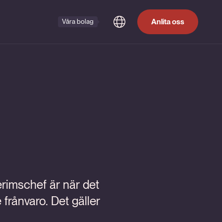
Anlita oss
Våra bolag
erimschef är när det
frånvaro. Det gäller