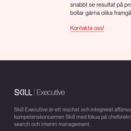
snabbt se resultat på pr
bollar gärna olika framg
Kontakta oss!
Skill Executive är ett nischat och integrerat affär
kompetenskoncernen Skill med fokus på chefsrekry
search och interim management.