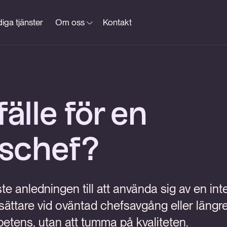
iga tjänster
Om oss
Kontakt
lfälle för en
mschef?
e anledningen till att använda sig av en int
ttare vid oväntad chefsavgång eller längre 
petens, utan att tumma på kvaliteten.