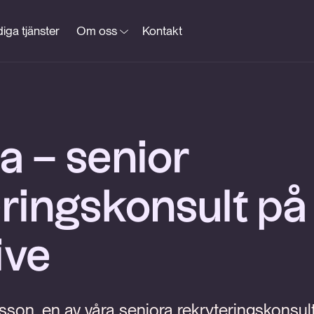
iga tjänster
Om oss
Kontakt
a – senior
ringskonsult på 
ive
son, en av våra seniora rekryteringskonsul