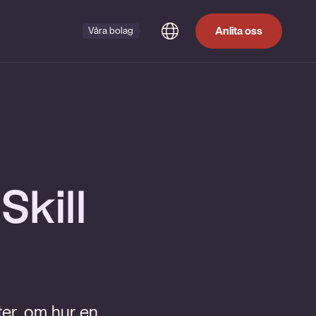
Anlita oss
Våra bolag
Skill
ter, om hur en