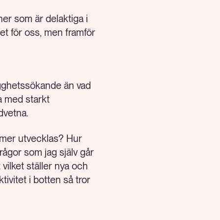
oner som är delaktiga i
het för oss, men framför
rygghetssökande än vad
ga med starkt
dvetna.
lltmer utvecklas? Hur
ågor som jag själv går
 vilket ställer nya och
vitet i botten så tror