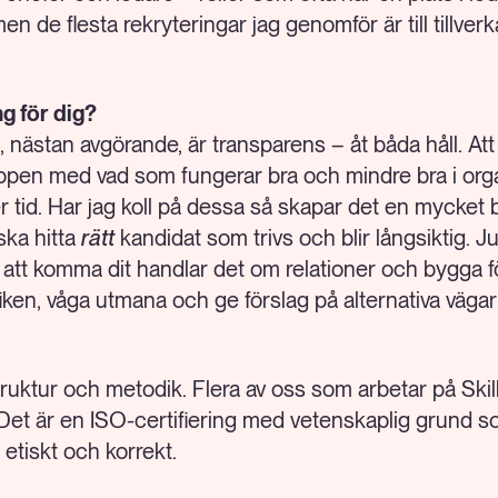
 de flesta rekryteringar jag genomför är till tillve
ng för dig?
, nästan avgörande, är transparens – åt båda håll. Att
ppen med vad som fungerar bra och mindre bra i org
r tid. Har jag koll på dessa så skapar det en mycket
 ska hitta
rätt
kandidat som trivs och blir långsiktig. J
ör att komma dit handlar det om relationer och bygga 
yfiken, våga utmana och ge förslag på alternativa vägar 
truktur och metodik. Flera av oss som arbetar på Skil
. Det är en ISO-certifiering med vetenskaplig grund so
 etiskt och korrekt.