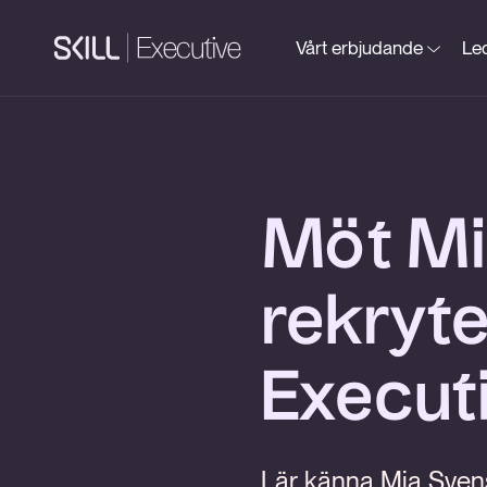
Vårt erbjudande
Led
Möt Mi
rekryte
Execut
Lär känna Mia Svens