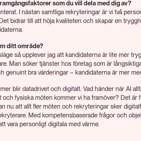
framgångsfaktorer som du vill dela med dig av?
enterat. I nästan samtliga rekryteringar är vi två pers
et bidrar till att höja kvaliteten och skapar en trygg
idaterna.
nom ditt område?
släge så upplever jag att kandidaterna är lite mer t
gare. Man söker tjänster hos företag som är långsikti
h genuint bra värderingar – kandidaterna är mer me
tmer blir datadrivet och digitalt. Vad händer när AI a
 och fysiska möten kommer vi ha framöver? Det är fr
n nu att allt fler möten och rekryteringar sker digitalt
kryterare. Med kompetensbaserade frågor och objekti
 att vara personligt digitala med värme.