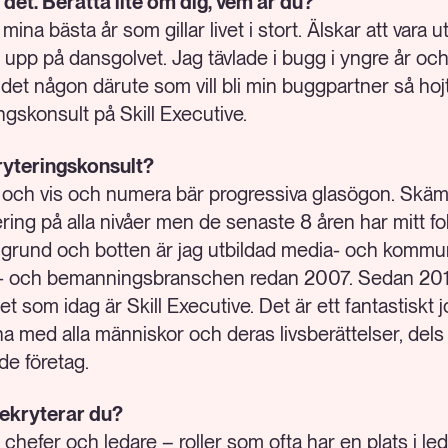
å det. Berätta lite om dig, vem är du?
i mina bästa år som gillar livet i stort. Älskar att vara 
 upp på dansgolvet. Jag tävlade i bugg i yngre år och 
 det någon därute som vill bli min buggpartner så hojta 
ngskonsult på Skill Executive.
ryteringskonsult?
al och vis och numera bär progressiva glasögon. Skäm
ering på alla nivåer men de senaste 8 åren har mitt f
. I grund och botten är jag utbildad media- och komm
ngs- och bemanningsbranschen redan 2007. Sedan 201
t som idag är Skill Executive. Det är ett fantastiskt 
 med alla människor och deras livsberättelser, dels i
e företag.
 rekryterar du?
g chefer och ledare – roller som ofta har en plats i l