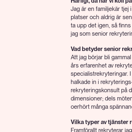
Härligt, då har vi koll p
Jag är en familjekär tjej 
platser och aldrig är sen
ta upp det igen, så finns
jag som senior rekryteri
Vad betyder senior rek
Att jag börjar bli gamm
års erfarenhet av rekryt
specialistrekryteringar
halkade in i rekryteri
rekryteringskonsult på de
dimensioner; dels mötena
oerhört många spännand
Vilka typer av tjänster
Framförallt rekryterar ja