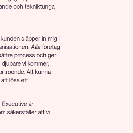
rkande och tekniktunga
 kunden släpper in mig i
anisationen.
Alla
företag
 bättre process och ger
u djupare vi kommer,
förtroende. Att kunna
att lösa ett
l Executive är
m säkerställer att vi